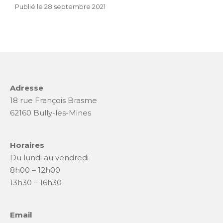
c
it
te
ai
ta
28
Publié le
28 septembre 2021
e
te
re
l
g
septembre
b
r
st
er
2021
o
o
k
Adresse
18 rue François Brasme
62160 Bully-les-Mines
Horaires
Du lundi au vendredi
8h00 – 12h00
13h30 – 16h30
Email