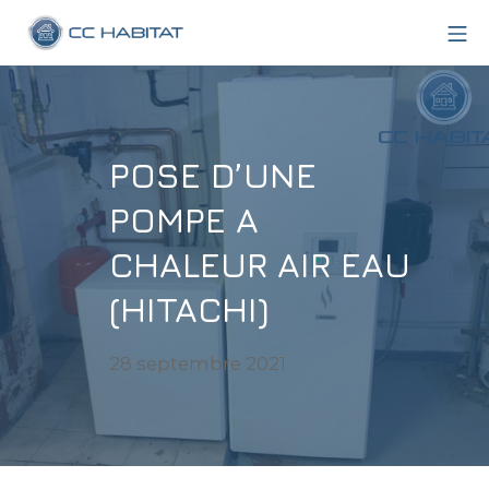
Aller
Me
au
CC Habitat
contenu
POSE D’UNE
POMPE A
CHALEUR AIR EAU
(HITACHI)
28
28 septembre 2021
septembre
2021