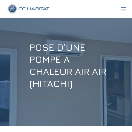
Aller
Me
au
CC Habitat
contenu
POSE D’UNE
POMPE A
CHALEUR AIR AIR
(HITACHI)
27
1 mars 2024
février
2024