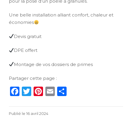
pour la pose d’un poêle à granulés.
Une belle installation alliant confort, chaleur et
économies
Devis gratuit
DPE offert
Montage de vos dossiers de primes
Partager cette page :
F
T
Pi
E
P
a
w
n
m
ar
c
it
te
ai
ta
16
Publié le
16 avril 2024
e
te
re
l
g
avril
b
r
st
er
2024