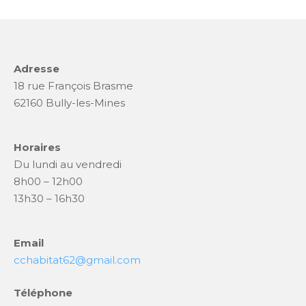
o
o
k
Adresse
18 rue François Brasme
62160 Bully-les-Mines
Horaires
Du lundi au vendredi
8h00 – 12h00
13h30 – 16h30
Email
cchabitat62@gmail.com
Téléphone