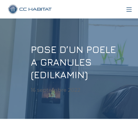
Aller
Me
au
CC Habitat
contenu
POSE D’UN POELE
A GRANULES
(EDILKAMIN)
16
16 septembre 2022
septembre
2022