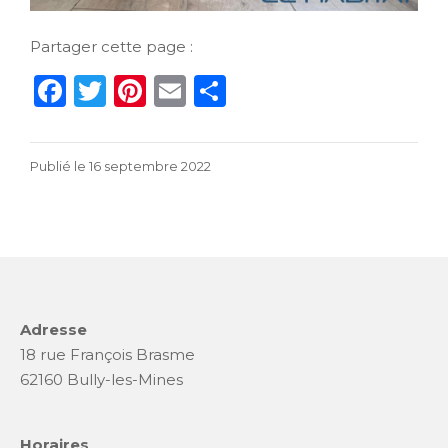
Partager cette page :
F
T
Pi
E
P
a
w
n
m
ar
c
it
te
ai
ta
16
Publié le
16 septembre 2022
e
te
re
l
g
septembre
b
r
st
er
2022
o
o
k
Adresse
18 rue François Brasme
62160 Bully-les-Mines
Horaires