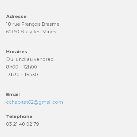
o
k
Adresse
18 rue François Brasme
62160 Bully-les-Mines
Horaires
Du lundi au vendredi
8h00 – 12h00
13h30 – 16h30
Email
cchabitat62@gmail.com
Téléphone
03 21 40 02 79