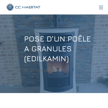
Aller
Me
au
CC Habitat
contenu
POSE D’UN POÊLE
A GRANULES
(EDILKAMIN)
14
14 janvier 2021
janvier
2021