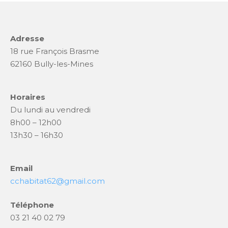
o
k
Adresse
18 rue François Brasme
62160 Bully-les-Mines
Horaires
Du lundi au vendredi
8h00 – 12h00
13h30 – 16h30
Email
cchabitat62@gmail.com
Téléphone
03 21 40 02 79