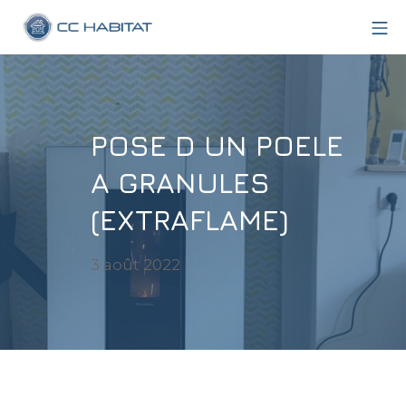
Aller
Me
au
CC Habitat
contenu
POSE D UN POELE
A GRANULES
(EXTRAFLAME)
1
3 août 2022
août
2022