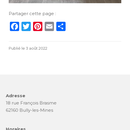
Partager cette page :
F
T
Pi
E
P
a
w
n
m
ar
c
it
te
ai
ta
1
Publié le
3 août 2022
e
te
re
l
g
août
b
r
st
er
2022
o
o
k
Adresse
18 rue François Brasme
62160 Bully-les-Mines
Horaires