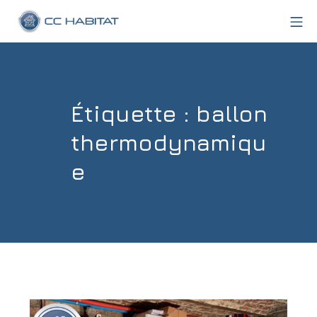
Aller
Me
au
CC Habitat
contenu
Étiquette :
ballon
thermodynamiqu
e