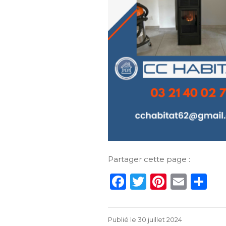
Partager cette page :
F
T
Pi
E
P
a
w
n
m
ar
c
it
te
ai
ta
30
Publié le
30 juillet 2024