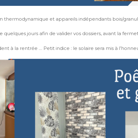
on thermodynamique et appareils indépendants bois/granu
e quelques jours afin de valider vos dossiers, avant la fermet
nt à la rentrée … Petit indice : le solaire sera mis à l’honn