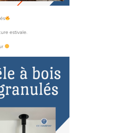
lés
ure estivale.
eur