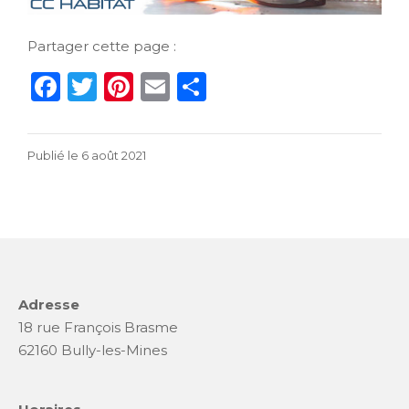
Partager cette page :
F
T
Pi
E
P
a
w
n
m
ar
c
it
te
ai
ta
5
Publié le
6 août 2021
e
te
re
l
g
août
b
r
st
er
2021
o
o
k
Adresse
18 rue François Brasme
62160 Bully-les-Mines