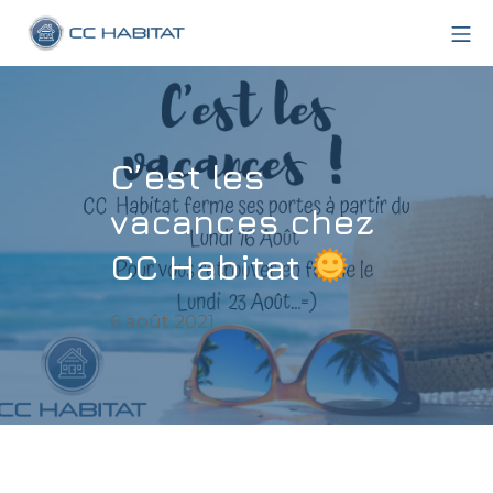
Aller
Me
au
CC Habitat
contenu
C’est les
vacances chez
CC Habitat
5
6 août 2021
août
2021