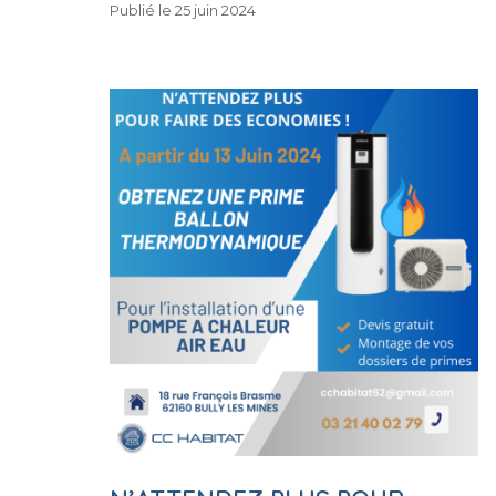
25
Publié le
25 juin 2024
b
r
st
er
juin
o
2024
o
k