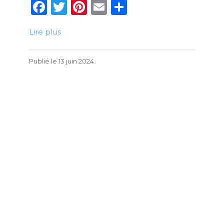
F
T
Pi
E
P
a
w
n
m
ar
Lire plus
c
it
te
ai
ta
e
te
re
l
g
7
Publié le
13 juin 2024
b
r
st
er
juin
o
2024
o
k