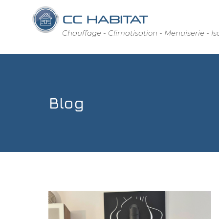
Aller
au
contenu
Chauffage - Climatisation - Menuiserie - Is
CC Habitat
Blog