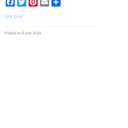
F
T
Pi
E
P
a
w
n
m
ar
Lire plus
c
it
te
ai
ta
e
te
re
l
g
12
Publié le
12 juin 2024
b
r
st
er
juin
o
2024
o
k