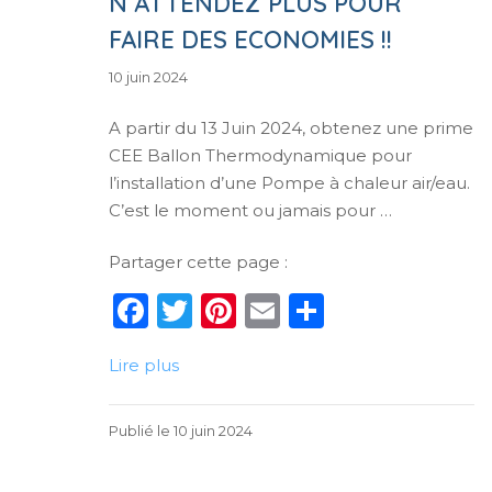
N’ATTENDEZ PLUS POUR
FAIRE DES ECONOMIES !!
7
10 juin 2024
juin
2024
A partir du 13 Juin 2024, obtenez une prime
CEE Ballon Thermodynamique pour
l’installation d’une Pompe à chaleur air/eau.
C’est le moment ou jamais pour …
Partager cette page :
F
T
Pi
E
P
a
w
n
m
ar
Lire plus
c
it
te
ai
ta
e
te
re
l
g
7
Publié le
10 juin 2024
b
r
st
er
juin
o
2024